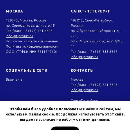
МОСКВА
САНКТ-ПЕТЕРБУРГ
129343, Москва, Россия
192012, Санкт-Петербург,
пр. Серебрякова, д.14, стр.15
Россия
Тел./факс: +7 (495) 781 5646
пр. Обуховской Обороны, д.
info@tiptopis.ru
271,
Пользоват
ельское соглашение
БЦ « Обуховъ-центр, офис 820,
Политика конфиденциальности
11
ООО «ТТФМ» ИНН 7811742101
Тел./факс: +7 (812) 633 3587
info@tiptopis.ru
СОЦИАЛЬНЫЕ СЕТИ
КОНТАКТЫ
Вконтакте
Москва
Тел./факс: +7 (495) 781 5646
info@tiptopis.ru
Санкт-Петербург
Тел./факс: +7 (812) 633 3587
Чтобы вам было удобнее пользоваться нашим сайтом, мы
info@tiptopis.ru
используем файлы cookie. Продолжая использовать этот сайт,
вы даете согласие на работу с этими данными.