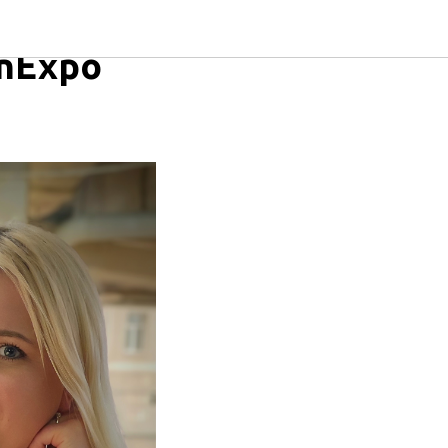
я –
nExpo