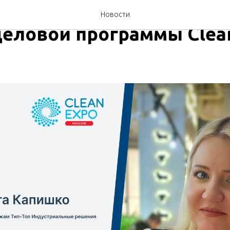
 Индустриальные Решени
Новости
деловой программы Clea