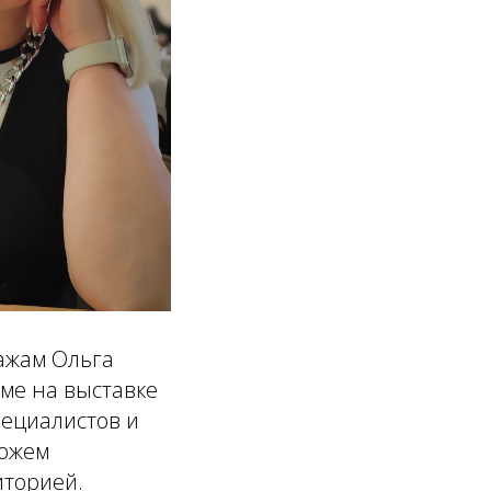
ажам Ольга
мме на выставке
пециалистов и
можем
иторией.