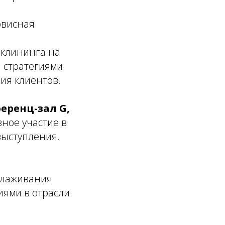
рвисная
 клининга на
 стратегиями
ия клиентов.
еренц-зал G,
ное участие в
выступления.
алаживания
иями в отрасли.